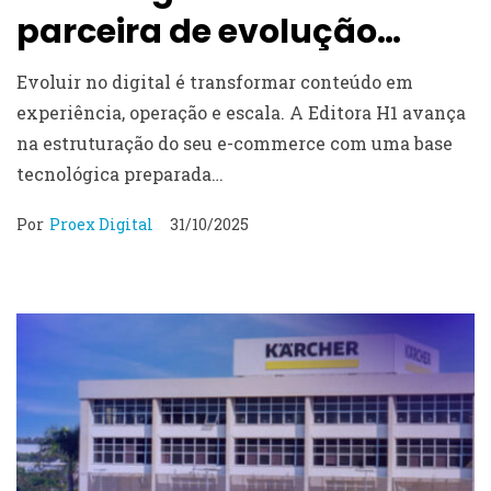
parceira de evolução
contínua na Editora H1
Evoluir no digital é transformar conteúdo em
experiência, operação e escala. A Editora H1 avança
na estruturação do seu e-commerce com uma base
tecnológica preparada…
Por
Proex Digital
31/10/2025