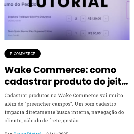
E-COMMERCE
Wake Commerce: como
cadastrar produto do jeito
certo (com variantes,
Cadastrar produtos na Wake Commerce vai muito
estoque, preços e SEO)
além de “preencher campos”. Um bom cadastro
impacta diretamente busca interna, navegação do
cliente, cálculo de frete, gestão…