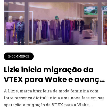
E-COMMERCE
Lizie inicia migração da
VTEX para Wake e avança
para o unified commerce
A Lizie, marca brasileira de moda feminina com
forte presença digital, inicia uma nova fase em sua
operação: a migração da VTEX para a Wake,…