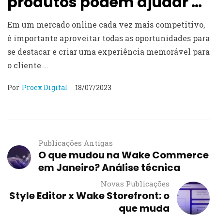
produtos podem ajudar a
minha loja virtual?
Em um mercado online cada vez mais competitivo,
é importante aproveitar todas as oportunidades para
se destacar e criar uma experiência memorável para
o cliente.…
Por
Proex Digital
18/07/2023
Publicações Antigas
O que mudou na Wake Commerce
em Janeiro? Análise técnica
Novas Publicações
Style Editor x Wake Storefront: o
que muda