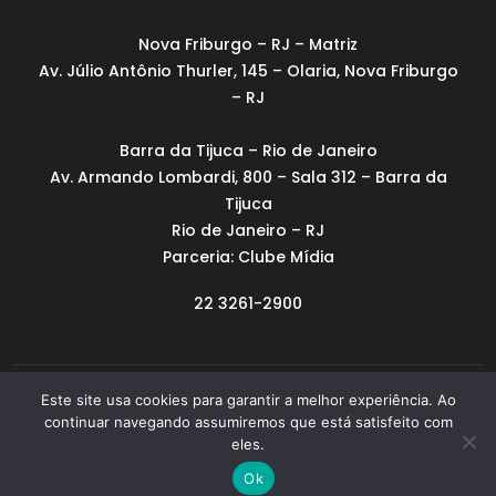
Nova Friburgo – RJ – Matriz
Av. Júlio Antônio Thurler, 145 – Olaria, Nova Friburgo
– RJ
Barra da Tijuca – Rio de Janeiro
Av. Armando Lombardi, 800 – Sala 312 – Barra da
Tijuca
Rio de Janeiro – RJ
Parceria: Clube Mídia
22 3261-2900
Este site usa cookies para garantir a melhor experiência. Ao
Feito em Nova Friburgo
continuar navegando assumiremos que está satisfeito com
Copyright © 2023 Todos os direitos reservados.
eles.
Protegido por reCAPTCHA
Privacidade
-
Termos
Ok